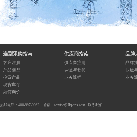
选型采购指南
供应商指南
品牌
客户注册
供应商注册
品牌
产品选型
认证与套餐
认证
搜索产品
业务流程
业务
现货库存
如何询价
热线电话：400-997-9962 邮箱：service@5kparts.com
联系我们