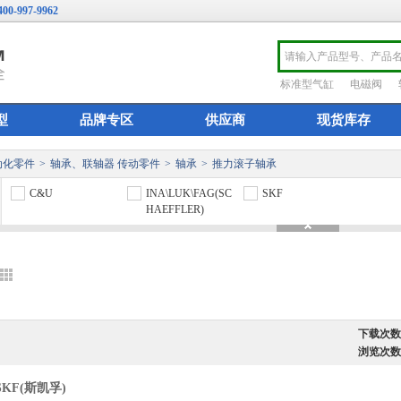
400-997-9962
标准型气缸
电磁阀
型
品牌专区
供应商
现货库存
动化零件
>
轴承、联轴器 传动零件
>
轴承
>
推力滚子轴承
C&U
INA\LUK\FAG(SC
SKF
HAEFFLER)
下载次数
浏览次数
SKF(斯凯孚)