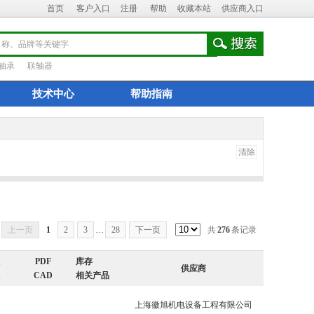
首页
客户入口
注册
帮助
收藏本站
供应商入口
轴承
联轴器
技术中心
帮助指南
清除
上一页
1
2
3
…
28
下一页
共
276
条记录
PDF
库存
供应商
CAD
相关产品
上海徽旭机电设备工程有限公司