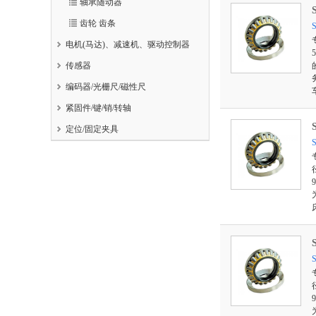
轴承随动器
齿轮 齿条
电机(马达)、减速机、驱动控制器
传感器
编码器/光栅尺/磁性尺
紧固件/键/销/转轴
定位/固定夹具