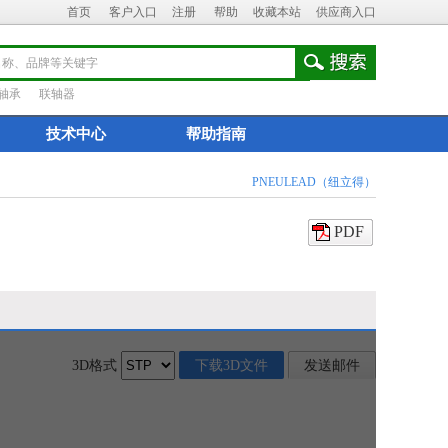
首页
客户入口
注册
帮助
收藏本站
供应商入口
轴承
联轴器
技术中心
帮助指南
PNEULEAD（纽立得）
PDF
3D格式
下载3D文件
发送邮件