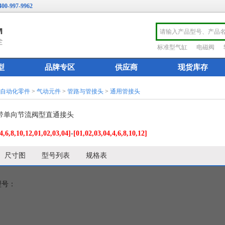
400-997-9962
标准型气缸
电磁阀
型
品牌专区
供应商
现货库存
厂自动化零件
>
气动元件
>
管路与管接头
>
通用管接头
列 带单向节流阀型直通接头
4,6,8,10,12,01,02,03,04]
-
[01,02,03,04,4,6,8,10,12]
尺寸图
型号列表
规格表
型号：